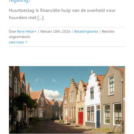
Huurtoeslag is financiële hulp van de overheid voor
huurders met [...]
Door
Rene Meijer
+
|
februari 18th, 2026
|
Belastingadvies
|
Reacties
voor
uitgeschakeld
Wat
Lees meer
is
huurtoeslag
en
heeft
u
recht
op
deze
regeling?