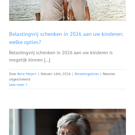
Belastingvrij schenken in 2026 aan uw kinderen:
welke opties?
Belastingvrij schenken in 2026 aan uw kinderen is
mogelijk binnen [...]
Door
Rene Meijer
+
|
februari 16th, 2026
|
Belastingadvies
|
Reacties
voor
uitgeschakeld
Belastingvrij
Lees meer
schenken
in
2026
aan
uw
kinderen:
welke
opties?