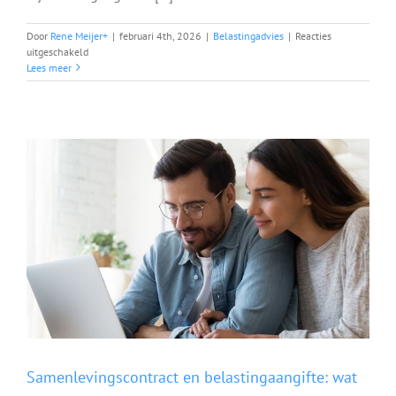
Door
Rene Meijer
+
|
februari 4th, 2026
|
Belastingadvies
|
Reacties
voor
uitgeschakeld
Van
Lees meer
ZZP
naar
loondienst
belastingaangifte:
zo
doet
u
het
goed
Samenlevingscontract en belastingaangifte: wat