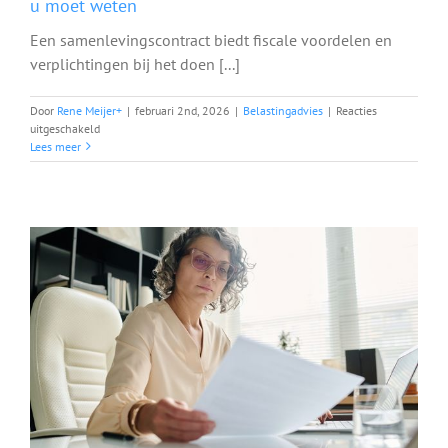
u moet weten
Een samenlevingscontract biedt fiscale voordelen en
verplichtingen bij het doen [...]
Door
Rene Meijer
+
|
februari 2nd, 2026
|
Belastingadvies
|
Reacties
voor
uitgeschakeld
Samenlevingscontract
Lees meer
en
belastingaangifte:
wat
u
moet
weten