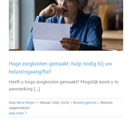
Hoge zorgkosten gemaakt: hulp nodig bij uw
belastingaangifte?
Heeft u hoge zorgkosten gemaakt? Mogelijk komt u in
aanmerking [...]
Door
Rene Meijer
+
|
februari 10th, 2026
|
Belastingadvies
|
Reacties
voor
uitgeschakeld
Hoge
Lees meer
zorgkosten
gemaakt:
hulp