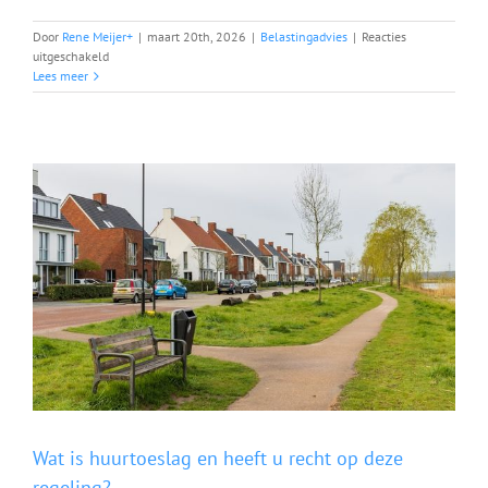
Door
Rene Meijer
+
|
maart 20th, 2026
|
Belastingadvies
|
Reacties
voor
uitgeschakeld
Uw
Lees meer
hypotheekrenteaftrek
maandelijks
ontvangen?
Zo
werkt
het
Wat is huurtoeslag en heeft u recht op deze
regeling?