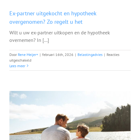
Ex-partner uitgekocht en hypotheek
overgenomen? Zo regelt u het
Wilt u uw ex-partner uitkopen en de hypotheek
overnemen? In [...]
Door
Rene Meijer
+
|
februari 16th, 2026
|
Belastingadvies
|
Reacties
voor
uitgeschakeld
Ex-
Lees meer
partner
uitgekocht
en
hypotheek
overgenomen?
Zo
regelt
u
het