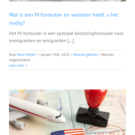
Wat is een M-formulier en wanneer heeft u het
nodig?
Het M-formulier is een speciaal belastingformulier voor
immigranten en emigranten [...]
Door
Rene Meijer
+
|
januari 29th, 2026
|
Belastingadvies
|
Reacties
voor
uitgeschakeld
Wat
Lees meer
is
een
M-
formulier
en
wanneer
heeft
u
het
nodig?