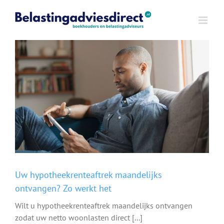
Ga
naar
inhoud
Uw hypotheekrenteaftrek maandelijks
ontvangen? Zo werkt het
Wilt u hypotheekrenteaftrek maandelijks ontvangen
zodat uw netto woonlasten direct [...]