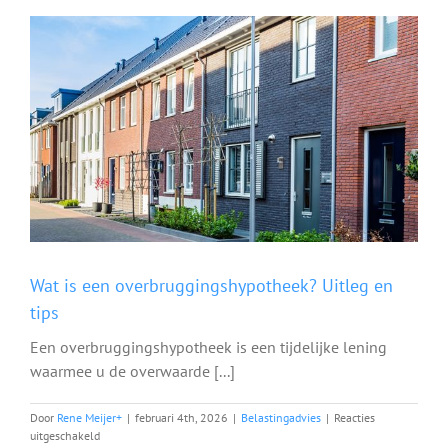
nodig
bij
uw
belastingaangifte?
Wat is een overbruggingshypotheek? Uitleg en
tips
Een overbruggingshypotheek is een tijdelijke lening
waarmee u de overwaarde [...]
Door
Rene Meijer
+
|
februari 4th, 2026
|
Belastingadvies
|
Reacties
voor
uitgeschakeld