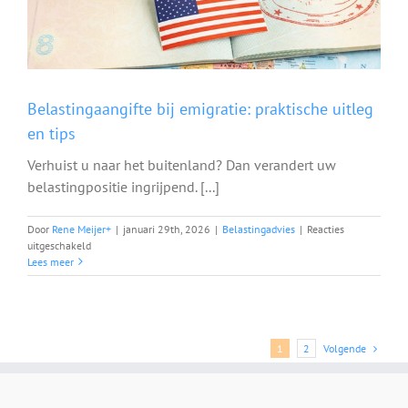
Belastingaangifte bij emigratie: praktische uitleg
en tips
Verhuist u naar het buitenland? Dan verandert uw
belastingpositie ingrijpend. [...]
Door
Rene Meijer
+
|
januari 29th, 2026
|
Belastingadvies
|
Reacties
voor
uitgeschakeld
Belastingaangifte
Lees meer
bij
emigratie:
praktische
uitleg
en
Volgende
1
2
tips