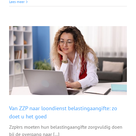
Wat
Lees meer
is
een
overbruggingshypotheek?
Uitleg
en
tips
Van ZZP naar loondienst belastingaangifte: zo
doet u het goed
Zzp'ers moeten hun belastingaangifte zorgvuldig doen
bij de overgang naar [...]