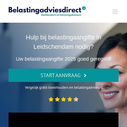
Ga
naar
inhoud
Hulp bij belastingaangifte in
Leidschendam nodig?
Uw belastingaangifte 2025 goed geregeld!
START AANVRAAG
Vergelijk gratis boekhouders en belastingadviseurs