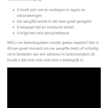
U hoeft zich niet te verdiepen in regels en
uitzonderingen
Uw aangifte wordt in één keer goed geregeld
U bespaart tijd en voorkomt uitstel
U krijgt één vast aanspreekpunt
Wilt u uw belastingzaken zonder gedoe regelen? Dan is
dit een goed moment om uw aangifte deels of volledig
uit te besteden aan een adviseur in Leidschendam. Zo
houdt u tijd over voor wat voor u belangrijk is.