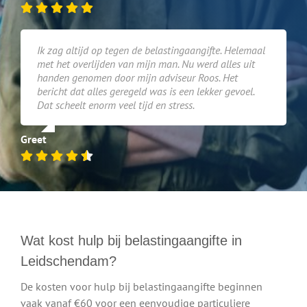
Ik zag altijd op tegen de belastingaangifte. Helemaal
met het overlijden van mijn man. Nu werd alles uit
handen genomen door mijn adviseur Roos. Het
bericht dat alles geregeld was is een lekker gevoel.
Dat scheelt enorm veel tijd en stress.
Greet
Wat kost hulp bij belastingaangifte in
Leidschendam?
De kosten voor hulp bij belastingaangifte beginnen
vaak vanaf €60 voor een eenvoudige particuliere