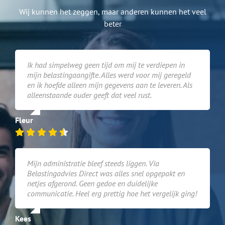
Wij kunnen het zeggen, maar anderen kunnen het veel
beter
Ik had simpelweg geen tijd om mij te verdiepen in
mijn belastingaangifte. Alles werd voor mij geregeld
en ik hoefde alleen mijn gegevens aan te leveren. Als
alleenstaande ouder geeft dat veel rust.
Fleur
Mijn administratie bleef steeds liggen. Via
Belastingadvies Direct was alles snel opgepakt en
netjes afgerond. Geen gedoe en duidelijke
communicatie. Heel erg prettig hoe het vergelijk ging!
Kees