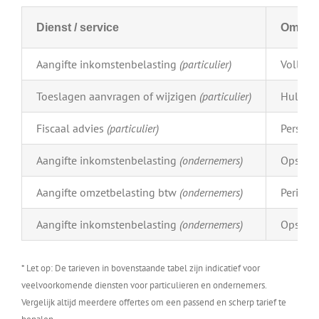
Dienst / service
Omschr
Aangifte inkomstenbelasting
(particulier)
Volledi
Toeslagen aanvragen of wijzigen
(particulier)
Hulp bi
Fiscaal advies
(particulier)
Persoon
Aangifte inkomstenbelasting
(ondernemers)
Opstell
Aangifte omzetbelasting btw
(ondernemers)
Periodi
Aangifte inkomstenbelasting
(ondernemers)
Opstell
* Let op: De tarieven in bovenstaande tabel zijn indicatief voor
veelvoorkomende diensten voor particulieren en ondernemers.
Vergelijk altijd meerdere offertes om een passend en scherp tarief te
bepalen.