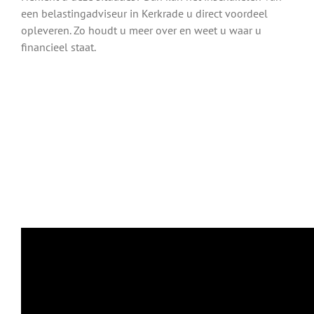
een belastingadviseur in Kerkrade u direct voordeel
opleveren. Zo houdt u meer over en weet u waar u
financieel staat.