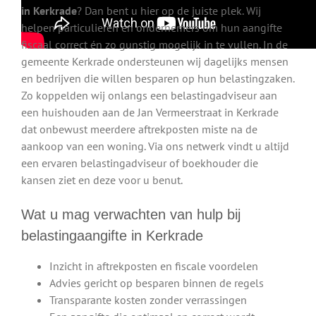
in Kerkrade
? Dan bent u hier op de juiste plek. Wij
helpen particulieren en ondernemers om hun aangifte
fiscaal correct én zo gunstig mogelijk in te vullen. In de
gemeente Kerkrade ondersteunen wij dagelijks mensen
en bedrijven die willen besparen op hun belastingzaken.
Zo koppelden wij onlangs een belastingadviseur aan
een huishouden aan de Jan Vermeerstraat in Kerkrade
dat onbewust meerdere aftrekposten miste na de
aankoop van een woning. Via ons netwerk vindt u altijd
een ervaren belastingadviseur of boekhouder die
kansen ziet en deze voor u benut.
Wat u mag verwachten van hulp bij
belastingaangifte in Kerkrade
Inzicht in aftrekposten en fiscale voordelen
Advies gericht op besparen binnen de regels
Transparante kosten zonder verrassingen