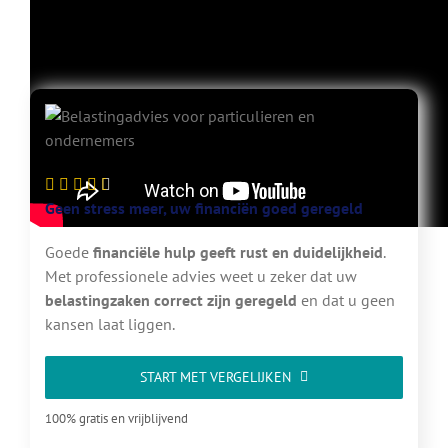
In deze video laten we zien dat veranderingen in uw leven invloed
hebben op uw belastingzaken
Geen stress meer, uw financiën goed geregeld
Goede
financiële hulp geeft rust en duidelijkheid
.
Met professionele advies weet u zeker dat uw
belastingzaken correct zijn geregeld
en dat u geen
kansen laat liggen.
START MET VERGELIJKEN
100% gratis en vrijblijvend