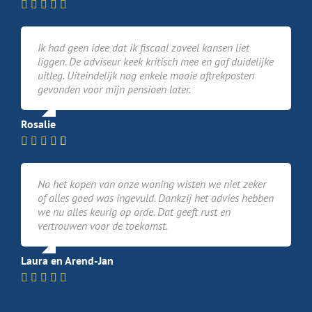
Ik had geen idee dat ik fiscaal zoveel kansen liet
liggen. De adviseur keek kritisch mee en gaf duidelijke
uitleg. Uiteindelijk nog enkele mooie aftrekposten
gevonden voor mijn pensioen later.
Rosalie
Na het kopen van onze woning wisten we niet zeker
of alles goed was ingevuld. Dankzij het advies hebben
we nu alles keurig op orde. Dat geeft rust en
vertrouwen voor de toekomst.
Laura en Arend-Jan