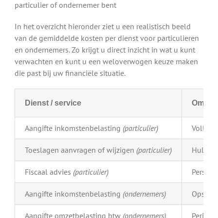
particulier of ondernemer bent
In het overzicht hieronder ziet u een realistisch beeld
van de gemiddelde kosten per dienst voor particulieren
en ondernemers. Zo krijgt u direct inzicht in wat u kunt
verwachten en kunt u een weloverwogen keuze maken
die past bij uw financiële situatie.
Dienst / service
Omschr
Aangifte inkomstenbelasting
(particulier)
Volledi
Toeslagen aanvragen of wijzigen
(particulier)
Hulp bi
Fiscaal advies
(particulier)
Persoon
Aangifte inkomstenbelasting
(ondernemers)
Opstell
Aangifte omzetbelasting btw
(ondernemers)
Periodi