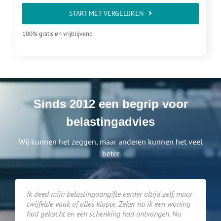
START MET VERGELIJKEN
100% gratis en vrijblijvend
Sinds 2012 een begrip voor
belastingadvies
Wij kunnen het zeggen, maar anderen kunnen het veel
beter
Ik deed mijn belastingaangifte eerder altijd zelf, maar
twijfelde vaak of alles klopte. Zeker nu ik een woning
had gekocht en een schenking had ontvangen. Nu