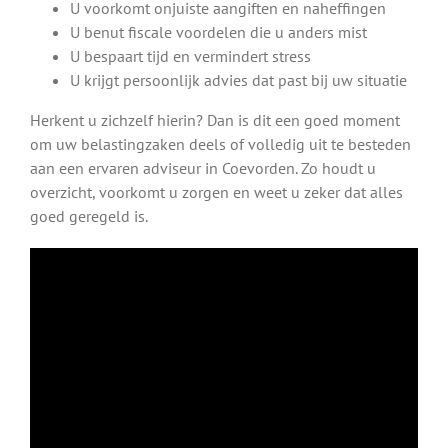
U voorkomt onjuiste aangiften en naheffingen
U benut fiscale voordelen die u anders mist
U bespaart tijd en vermindert stress
U krijgt persoonlijk advies dat past bij uw situatie
Herkent u zichzelf hierin? Dan is dit een goed moment
om uw belastingzaken deels of volledig uit te besteden
aan een ervaren adviseur in Coevorden. Zo houdt u
overzicht, voorkomt u zorgen en weet u zeker dat alles
goed geregeld is.