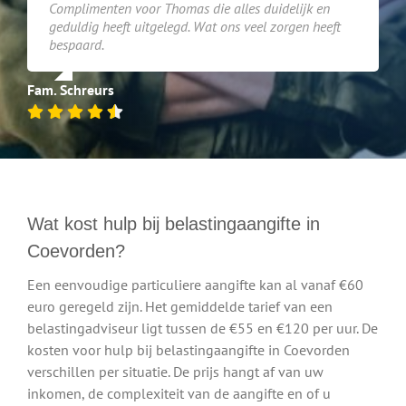
Complimenten voor Thomas die alles duidelijk en
geduldig heeft uitgelegd. Wat ons veel zorgen heeft
bespaard.
Fam. Schreurs
Wat kost hulp bij belastingaangifte in
Coevorden?
Een eenvoudige particuliere aangifte kan al vanaf €60
euro geregeld zijn. Het gemiddelde tarief van een
belastingadviseur ligt tussen de €55 en €120 per uur. De
kosten voor hulp bij belastingaangifte in Coevorden
verschillen per situatie. De prijs hangt af van uw
inkomen, de complexiteit van de aangifte en of u