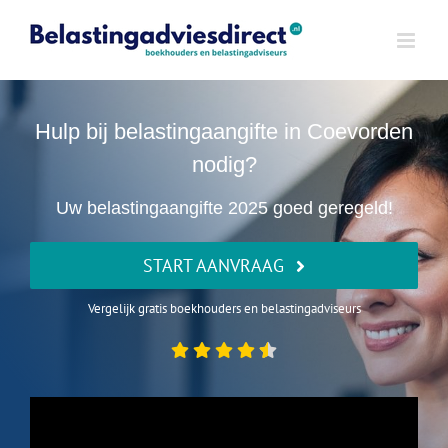
Ga
naar
inhoud
Hulp bij belastingaangifte in Coevorden
nodig?
Uw belastingaangifte 2025 goed geregeld!
START AANVRAAG
Vergelijk gratis boekhouders en belastingadviseurs