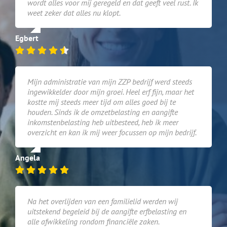
wordt alles voor mij geregeld en dat geeft veel rust. Ik
weet zeker dat alles nu klopt.
Egbert
Mijn administratie van mijn ZZP bedrijf werd steeds
ingewikkelder door mijn groei. Heel erf fijn, maar het
kostte mij steeds meer tijd om alles goed bij te
houden. Sinds ik de omzetbelasting en aangifte
inkomstenbelasting heb uitbesteed, heb ik meer
overzicht en kan ik mij weer focussen op mijn bedrijf.
Angela
Na het overlijden van een familielid werden wij
uitstekend begeleid bij de aangifte erfbelasting en
alle afwikkeling rondom financiële zaken.