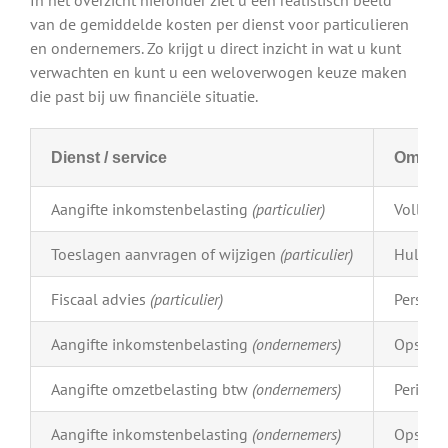
van de gemiddelde kosten per dienst voor particulieren
en ondernemers. Zo krijgt u direct inzicht in wat u kunt
verwachten en kunt u een weloverwogen keuze maken
die past bij uw financiële situatie.
Dienst / service
Omschr
Aangifte inkomstenbelasting
(particulier)
Volledi
Toeslagen aanvragen of wijzigen
(particulier)
Hulp bi
Fiscaal advies
(particulier)
Persoon
Aangifte inkomstenbelasting
(ondernemers)
Opstell
Aangifte omzetbelasting btw
(ondernemers)
Periodi
Aangifte inkomstenbelasting
(ondernemers)
Opstell