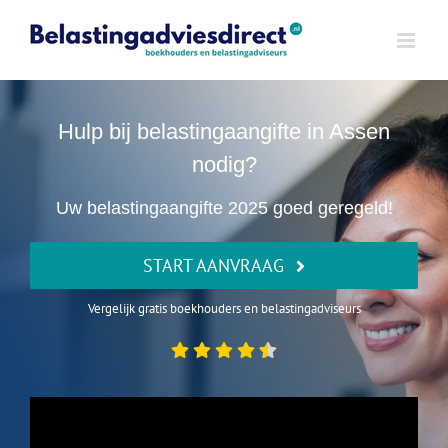
Ga
naar
inhoud
Hulp bij belastingaangifte in Assen
nodig?
Uw belastingaangifte 2025 goed geregeld!
START AANVRAAG
Vergelijk gratis boekhouders en belastingadviseurs