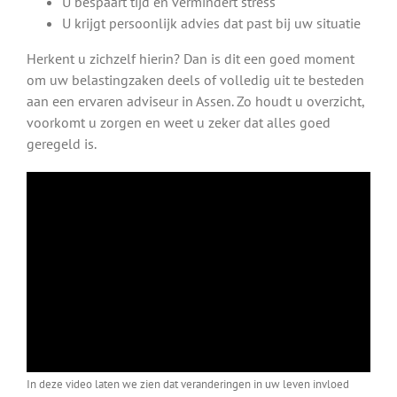
U bespaart tijd en vermindert stress
U krijgt persoonlijk advies dat past bij uw situatie
Herkent u zichzelf hierin? Dan is dit een goed moment
om uw belastingzaken deels of volledig uit te besteden
aan een ervaren adviseur in Assen. Zo houdt u overzicht,
voorkomt u zorgen en weet u zeker dat alles goed
geregeld is.
In deze video laten we zien dat veranderingen in uw leven invloed