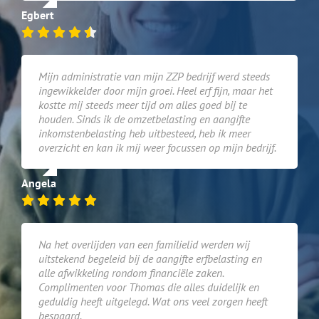
Egbert
Mijn administratie van mijn ZZP bedrijf werd steeds
ingewikkelder door mijn groei. Heel erf fijn, maar het
kostte mij steeds meer tijd om alles goed bij te
houden. Sinds ik de omzetbelasting en aangifte
inkomstenbelasting heb uitbesteed, heb ik meer
overzicht en kan ik mij weer focussen op mijn bedrijf.
Angela
Na het overlijden van een familielid werden wij
uitstekend begeleid bij de aangifte erfbelasting en
alle afwikkeling rondom financiële zaken.
Complimenten voor Thomas die alles duidelijk en
geduldig heeft uitgelegd. Wat ons veel zorgen heeft
bespaard.